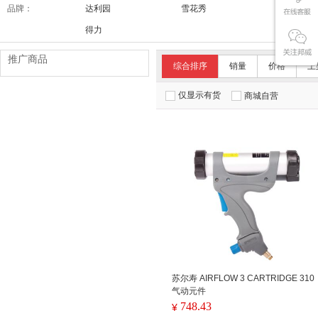
品牌：
达利园
雪花秀
舒适达/SE
得力
推广商品
综合排序
销量
价格
上
仅显示有货
商城自营
苏尔寿 AIRFLOW 3 CARTRIDGE 310
气动元件
748.43
¥