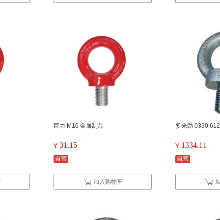
巨力 M16 金属制品
多来劲 0390 6
31.15
1334.11
¥
¥
自营
自营
车
加入购物车