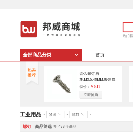
热门
全部商品分类
首页
热卖
晋亿 螺钉,自
推荐
攻,M3.5,40MM,镀锌 螺
钉
特价：
￥0.11
立即抢购
工业用品
>
紧固
>
螺钉
>
螺钉
商品筛选
共
438
个商品