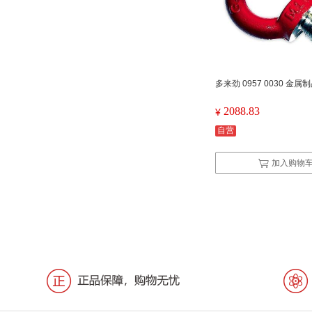
多来劲 0957 0030 金属
2088.83
¥
自营
加入购物