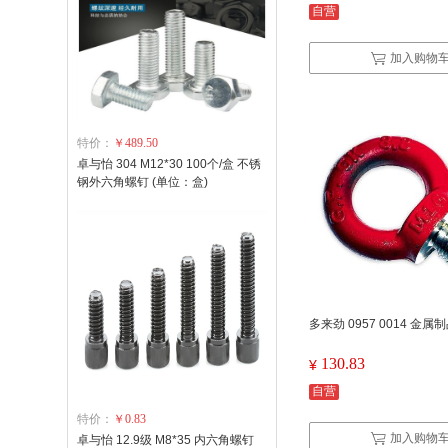
自营
加入购物
特价：
￥489.50
卓与怡 304 M12*30 100个/盒 不锈
钢外六角螺钉 (单位：盒)
多来劲 0957 0014 金属
130.83
¥
自营
特价：
￥0.83
加入购物
卓与怡 12.9级 M8*35 内六角螺钉