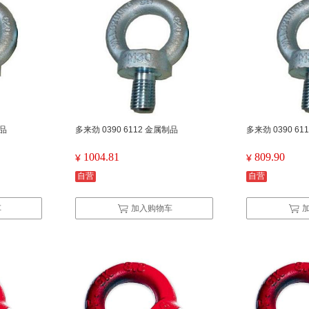
制品
多来劲 0390 6112 金属制品
多来劲 0390 6
1004.81
809.90
¥
¥
自营
自营
车
加入购物车