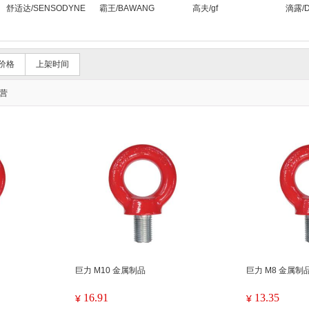
舒适达/SENSODYNE
霸王/BAWANG
高夫/gf
滴露/De
价格
上架时间
营
巨力 M10 金属制品
巨力 M8 金属制
16.91
13.35
¥
¥