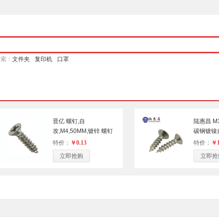
搜索：
文件夹
复印机
口罩
晋亿 螺钉,自
陆惠昌 M
攻,M4,50MM,镀锌 螺钉
碳钢镀镍自
个/盒 
特价：
￥0.13
特价：
￥1
立即抢购
立即抢