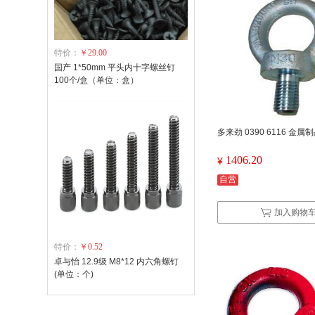
特价：
￥29.00
国产 1*50mm 平头内十字螺丝钉
100个/盒（单位：盒）
多来劲 0390 6116 金属
1406.20
¥
自营
加入购物
特价：
￥0.52
卓与怡 12.9级 M8*12 内六角螺钉
(单位：个)