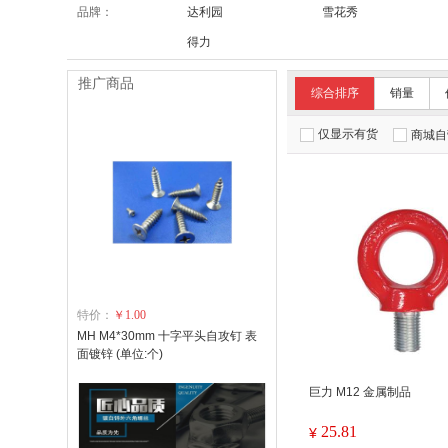
品牌：
达利园
雪花秀
得力
推广商品
综合排序
销量
仅显示有货
商城自
特价：
￥1.00
MH M4*30mm 十字平头自攻钉 表
面镀锌 (单位:个)
巨力 M12 金属制品
25.81
¥