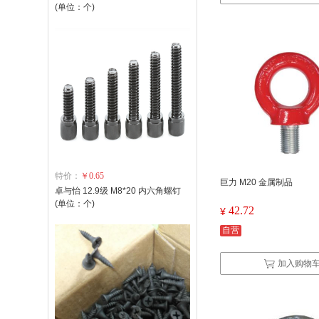
(单位：个)
特价：
￥0.65
巨力 M20 金属制品
卓与怡 12.9级 M8*20 内六角螺钉
(单位：个)
42.72
¥
自营
加入购物