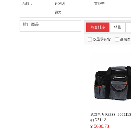
品牌：
达利园
雪花秀
得力
推广商品
综合排序
销量
仅显示有货
商城自
武汉电力 FZ233 -2021113
轴 DZ11.2
5636.73
¥