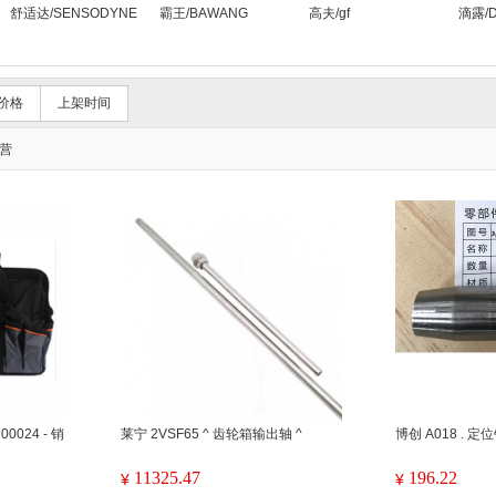
舒适达/SENSODYNE
霸王/BAWANG
高夫/gf
滴露/De
价格
上架时间
营
00024 - 销
莱宁 2VSF65 ^ 齿轮箱输出轴 ^
博创 A018 . 定
11325.47
196.22
¥
¥