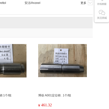
ttol
安洁/Anzeel
更多
位销 1个/组
博创 A001定位销 . 1个/组
461.32
¥