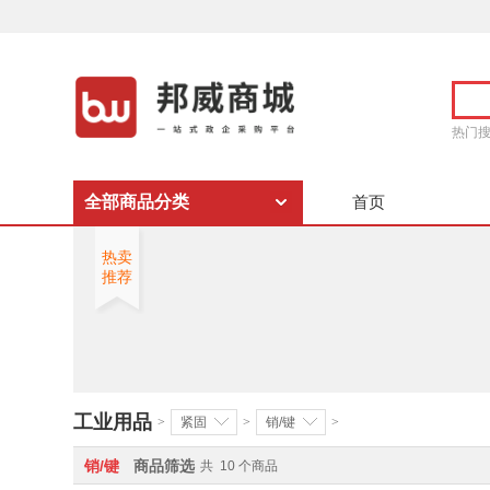
热门
全部商品分类
首页
热卖
推荐
工业用品
>
紧固
>
销/键
>
销/键
商品筛选
共
10
个商品