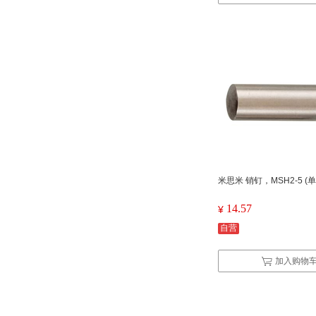
米思米 销钉，MSH2-5 (
14.57
¥
自营
加入购物