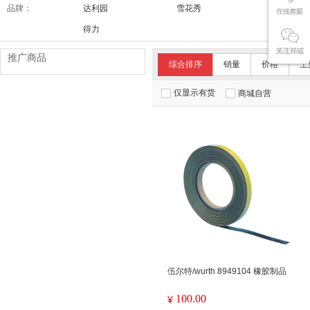
品牌：
达利园
雪花秀
舒适达/SE
得力
推广商品
综合排序
销量
价格
上
仅显示有货
商城自营
伍尔特/wurth 8949104 橡胶制品
100.00
¥