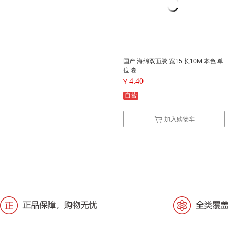
国产 海绵双面胶 宽15 长10M 本色 单
位:卷
4.40
¥
自营
加入购物车