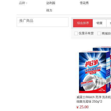
品牌：
达利园
雪花秀
得力
推广商品
综合排序
销量
仅显示有货
商城自
威露士/Walch 亮净 洗衣
细菌无霉味 250g*2
25.00
¥