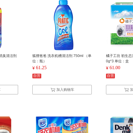
消臭清洁剂
狐狸爸爸 洗衣机槽清洁剂 750ml （单
橘子工坊 初生态
位：瓶）
0g*3 单位：盒
61.25
61.00
¥
¥
自营
自营
车
加入购物车