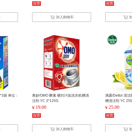
自营
自营
车
加入购物车
*3袋 单位：
奥妙/OMO 酵素 横扫污垢洗衣机槽清
滴露/Dettol 
洁剂 YC 3*125G
槽清洁剂 YC 250
19.00
25.00
¥
¥
自营
自营
车
加入购物车