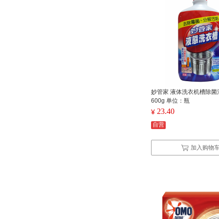
妙管家 液体洗衣机槽除菌
600g 单位：瓶
23.40
¥
自营
加入购物