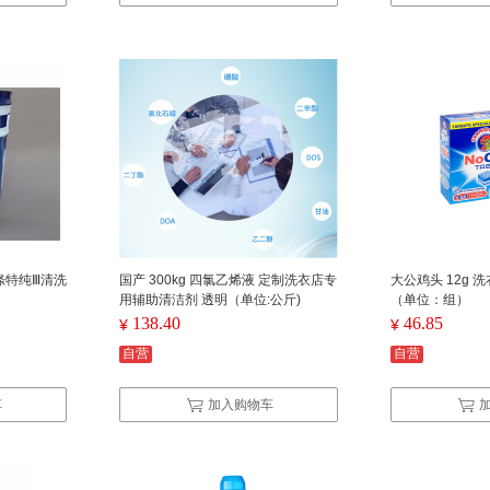
0 涤特纯Ⅲ清洗
国产 300kg 四氯乙烯液 定制洗衣店专
大公鸡头 12g 洗
用辅助清洁剂 透明（单位:公斤)
（单位：组）
138.40
46.85
¥
¥
自营
自营
车
加入购物车