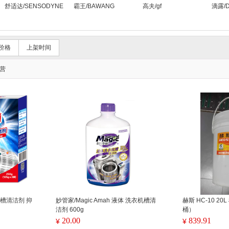
舒适达/SENSODYNE
霸王/BAWANG
高夫/gf
滴露/De
价格
上架时间
营
机槽清洁剂 抑
妙管家/Magic Amah 液体 洗衣机槽清
赫斯 HC-10 2
洁剂 600g
桶）
20.00
839.91
¥
¥