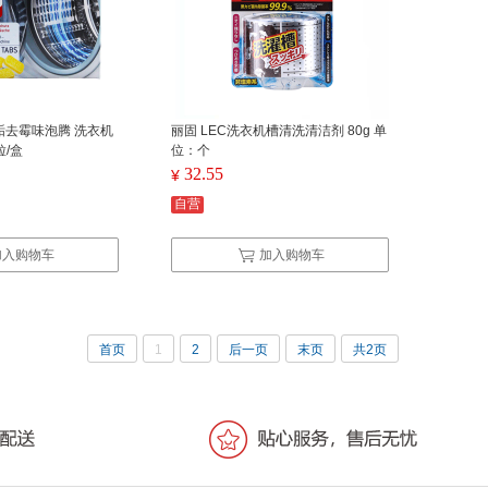
杀除垢去霉味泡腾 洗衣机
丽固 LEC洗衣机槽清洗清洁剂 80g 单
粒/盒
位：个
32.55
¥
自营
加入购物车
加入购物车
首页
1
2
后一页
末页
共2页