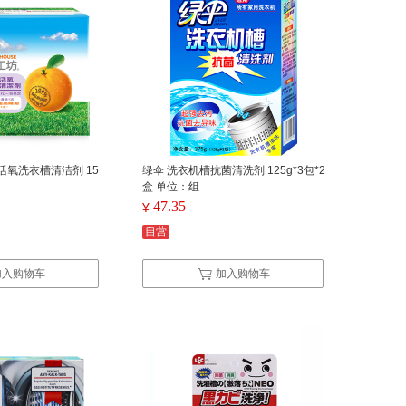
活氧洗衣槽清洁剂 15
绿伞 洗衣机槽抗菌清洗剂 125g*3包*2
盒 单位：组
47.35
¥
自营
加入购物车
加入购物车