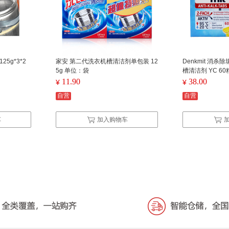
5g*3*2
家安 第二代洗衣机槽清洁剂单包装 12
Denkmit 消
5g 单位：袋
槽清洁剂 YC 60
11.90
38.00
¥
¥
自营
自营
车
加入购物车