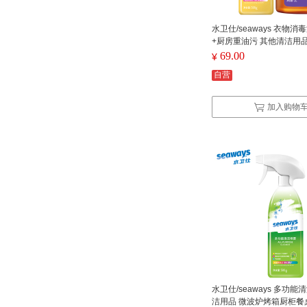
水卫仕/seaways 衣物
+厨房重油污 其他清洁用品 Y
0ML
69.00
¥
自营
加入购物
水卫仕/seaways 多功能
洁用品 微波炉烤箱厨柜餐