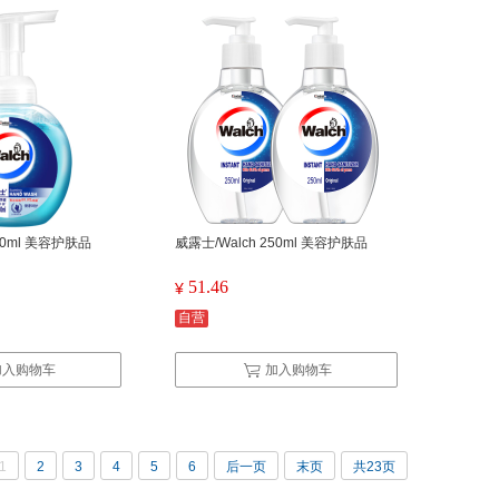
00ml 美容护肤品
威露士/Walch 250ml 美容护肤品
51.46
¥
自营
加入购物车
加入购物车
1
2
3
4
5
6
后一页
末页
共23页