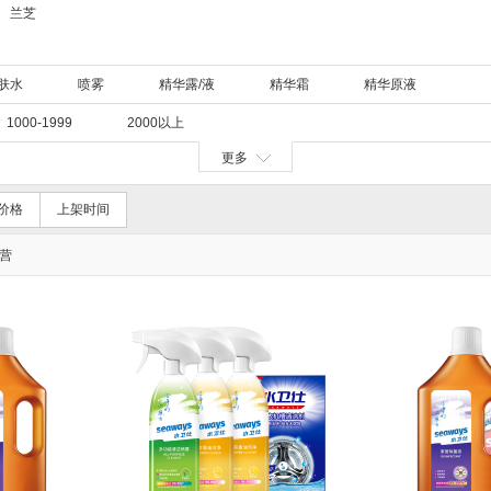
兰芝
肤水
喷雾
精华露/液
精华霜
精华原液
1000-1999
2000以上
更多
价格
上架时间
营