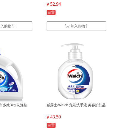
52.94
¥
自营
加入购物车
加入购物车
炫白多效3kg 洗涤剂
威露士/Walch 免洗洗手液 美容护肤品
43.50
¥
自营