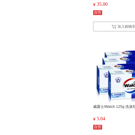
污除菌儿童玩具YC 500ml
35.00
¥
自营
加入购物
威露士/Walch 125g 洗涤
5.04
¥
自营