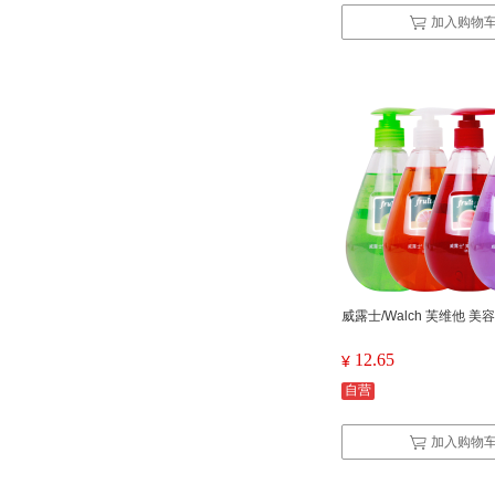
加入购物
威露士/Walch 芙维他 美
12.65
¥
自营
加入购物