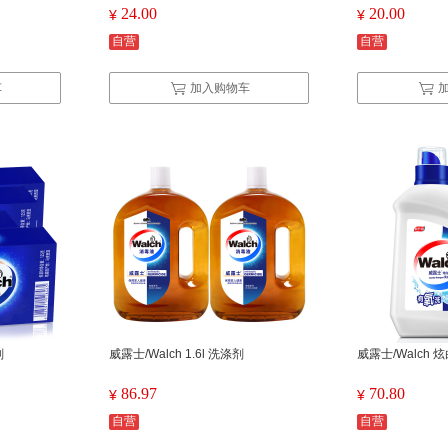
ml
500g
24.00
20.00
¥
¥
自营
自营
车
加入购物车
剂
威露士/Walch 1.6l 洗涤剂
威露士/Walch 
86.97
70.80
¥
¥
自营
自营