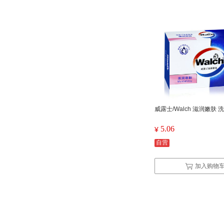
威露士/Walch 滋润嫩肤 
5.06
¥
自营
加入购物