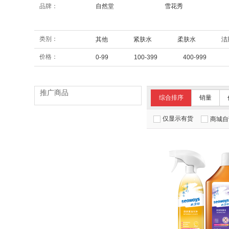
品牌：
自然堂
雪花秀
类别：
其他
紧肤水
柔肤水
洁
价格：
0-99
100-399
400-999
推广商品
综合排序
销量
仅显示有货
商城自