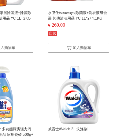
ys 家居除菌液+除菌除
水卫仕/seaways 除菌液+洗衣液组合
品 YC 1L+2KG
装 其他清洁用品 YC 1L*2+4.1KG
269.00
¥
自营
加入购物车
加入购物车
air 多功能厨房强力污
威露士/Walch 3L 洗涤剂
品 家用瓷砖 500g+