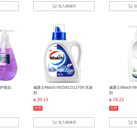
车
加入购物车
容护肤品
威露士/Walch 6925911512708 洗涤
威露士/Walch 69
剂
剂
20.13
19.22
¥
¥
自营
自营
车
加入购物车