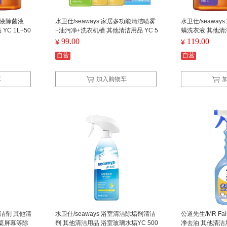
消毒液除菌液
水卫仕/seaways 家居多功能清洁喷雾
水卫仕/seawa
C 1L+50
+油污净+洗衣机槽 其他清洁用品 YC 5
螨洗衣液 其他清洁用
00g*3+375g
99.00
119.00
¥
¥
自营
自营
车
加入购物车
清洁剂 其他清
水卫仕/seaways 浴室清洁除垢剂清洁
公道先生/MR F
桌屏幕等除
剂 其他清洁用品 浴室玻璃水垢YC 500
净去油 其他清洁用