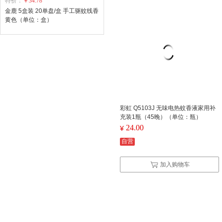
特价：
￥34.78
金鹿 5盒装 20单盘/盒 手工驱蚊线香
黄色（单位：盒）
彩虹 Q5103J 无味电热蚊香液家用补
充装1瓶（45晚）（单位：瓶）
24.00
¥
自营
加入购物车