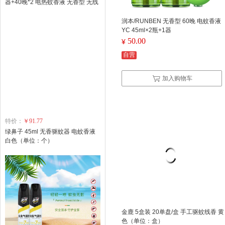
器+40晚*2 电热蚊香液 无香型 无线
加热蚊香 超值装(计价单位：盒) SX
(单位：套)
润本/RUNBEN 无香型 60晚 电蚊香液
YC 45ml×2瓶+1器
50.00
¥
自营
加入购物车
特价：
￥91.77
绿鼻子 45ml 无香驱蚊器 电蚊香液
白色（单位：个）
金鹿 5盒装 20单盘/盒 手工驱蚊线香 黄
色（单位：盒）