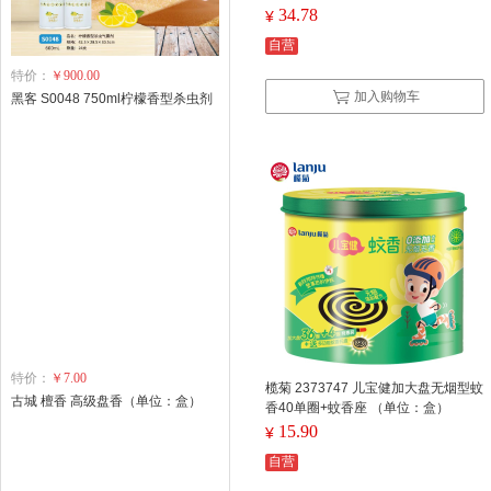
34.78
¥
自营
特价：
￥900.00
加入购物车
黑客 S0048 750ml柠檬香型杀虫剂
特价：
￥7.00
榄菊 2373747 儿宝健加大盘无烟型蚊
古城 檀香 高级盘香（单位：盒）
香40单圈+蚊香座 （单位：盒）
15.90
¥
自营