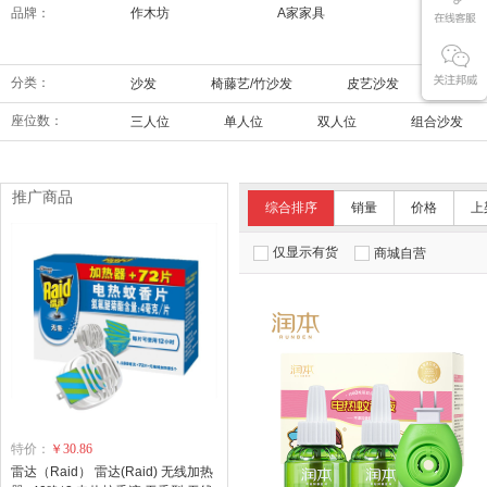
品牌：
作木坊
A家家具
索菲亚
分类：
沙发
椅藤艺/竹沙发
皮艺沙发
功能
座位数：
三人位
单人位
双人位
组合沙发
推广商品
综合排序
销量
价格
上
仅显示有货
商城自营
特价：
￥30.86
雷达（Raid） 雷达(Raid) 无线加热