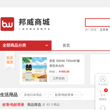
热门搜索：
文件夹
全部商品分类
首页
热卖
黑客 S0048 750ml柠檬
推荐
香型杀虫剂
特价：
￥900.00
立即抢购
0
生活用品
>
其他日杂用品
>
蚊香/电蚊香液
>
蚊香/电蚊香液
商品筛选
共
62
个商品