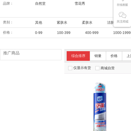
品牌：
自然堂
雪花秀
兰芝
类别：
其他
紧肤水
柔肤水
洁肤水
价格：
0-99
100-399
400-999
1000-1999
推广商品
综合排序
销量
价格
上
仅显示有货
商城自营