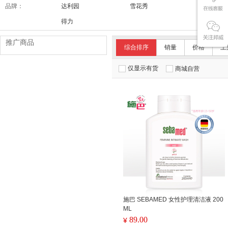
品牌：
达利园
雪花秀
舒适达/SE
得力
推广商品
综合排序
销量
价格
上
仅显示有货
商城自营
施巴 SEBAMED 女性护理清洁液 200
ML
89.00
¥