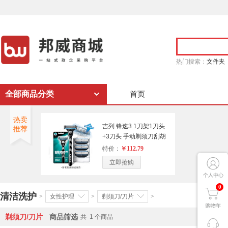
热门搜索：
文件夹
全部商品分类
首页
热卖
吉列 锋速3 1刀架1刀头
推荐
+3刀头 手动剃须刀刮胡
刀优惠装吉利 （计价单
特价：
￥112.79
位：个)
立即抢购
0
清洁洗护
>
女性护理
>
剃须刀/刀片
>
剃须刀/刀片
商品筛选
共
1
个商品