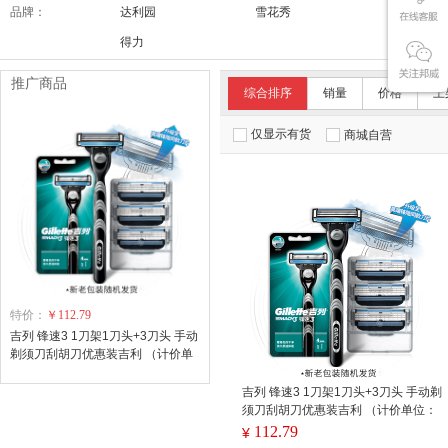
品牌：
达利园
雪花秀
舒适达/SE
得力
推广商品
综合排序
销量
价格
上
仅显示有货
商城自营
特价：
￥112.79
吉列 锋速3 1刀架1刀头+3刀头 手动
剃须刀刮胡刀优惠装吉利 （计价单
位：个)
吉列 锋速3 1刀架1刀头+3刀头 手动剃
须刀刮胡刀优惠装吉利 （计价单位：
个)
112.79
¥