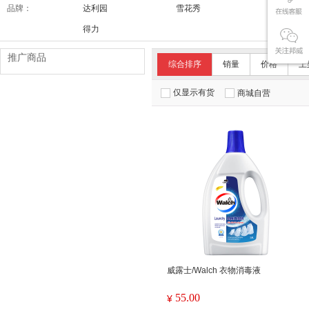
品牌：
达利园
雪花秀
舒适达/SE
得力
推广商品
综合排序
销量
价格
上
仅显示有货
商城自营
威露士/Walch 衣物消毒液
55.00
¥