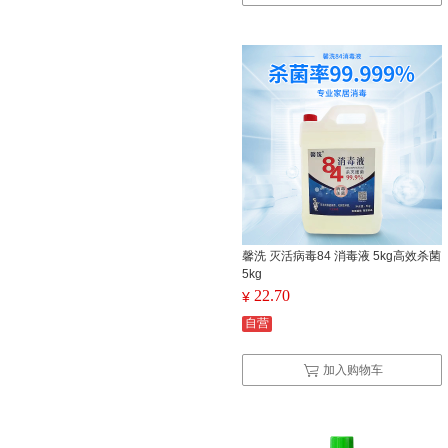
馨洗 灭活病毒84 消毒液 5kg高效杀菌
5kg
22.70
¥
自营
加入购物车