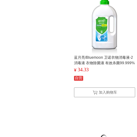
蓝月亮/Bluemoon 卫诺衣物消毒液-2
消毒液 衣物除菌液 有效杀菌99.999%
出色杀菌 内外同洗 1kg/瓶
34.33
¥
自营
加入购物车