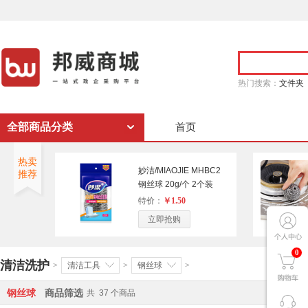
热门搜索：
文件夹
全部商品分类
首页
热卖
妙洁/MIAOJIE MHBC2
推荐
钢丝球 20g/个 2个装
特价：
￥1.50
立即抢购
0
清洁洗护
>
清洁工具
>
钢丝球
>
钢丝球
商品筛选
共
37
个商品