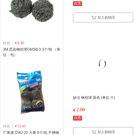
自营
加入购物车
特价：
￥9.38
3M 思高钢丝球GMSB-3 3个/包 （单
位：包）
妙洁 钢丝球 原色 (单位:个)
2.00
¥
自营
特价：
￥11.45
加入购物车
广来源 CWJ-20 大卷 6个/包 不锈钢