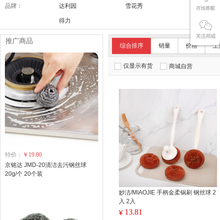
品牌：
达利园
雪花秀
舒适达/SE
得力
推广商品
综合排序
销量
价格
上
仅显示有货
商城自营
特价：
￥19.80
京铭达 JMD-20清洁去污钢丝球
20g/个 20个装
妙洁/MIAOJIE 手柄金柔锅刷 钢丝球 2
入 2入
13.81
¥