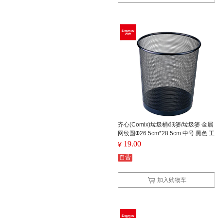
齐心(Comix)垃圾桶/纸篓/垃圾篓 金属
网纹圆Ф26.5cm*28.5cm 中号 黑色 工
具 B2005
19.00
¥
自营
加入购物车