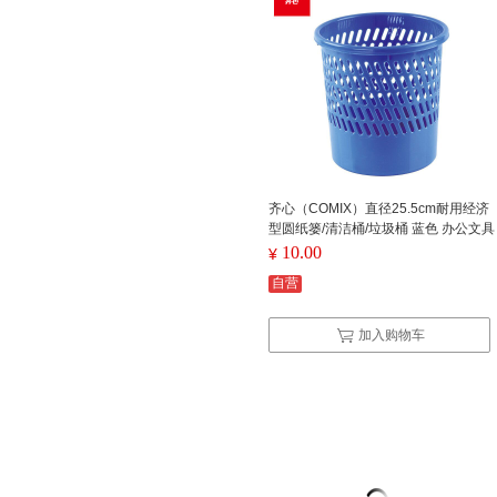
齐心（COMIX）直径25.5cm耐用经济
型圆纸篓/清洁桶/垃圾桶 蓝色 办公文具
L202
10.00
¥
自营
加入购物车