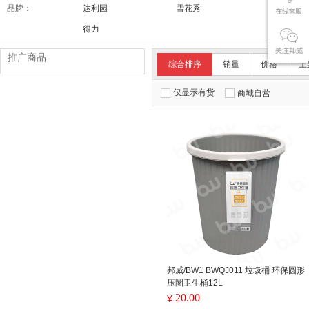
品牌：
达利园
雪花秀
舒适达/SE
得力
推广商品
综合排序
销量
价格
上
仅显示有货
商城自营
邦威/BW1 BWQJ011 垃圾桶 环保圆形
压圈卫生桶12L
20.00
¥