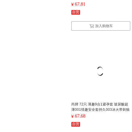
ex（单位：盒）
67.81
¥
自营
加入购物车
尚牌 72只 薄趣9合1避孕套 玻尿酸超
薄001情趣安全套持久003冰火带刺狼
牙套凸点螺纹大颗粒计生用品（单位：
67.68
¥
盒）
自营