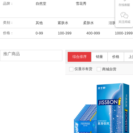
品牌：
自然堂
雪花秀
兰芝
类别：
其他
紧肤水
柔肤水
洁肤水
价格：
0-99
100-399
400-999
1000-1999
推广商品
综合排序
销量
价格
上
仅显示有货
商城自营