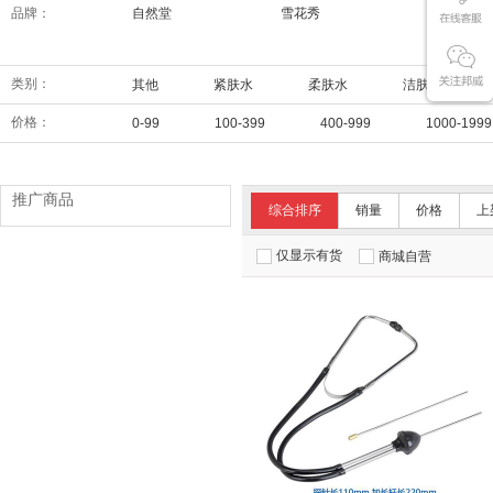
品牌：
自然堂
雪花秀
兰芝
类别：
其他
紧肤水
柔肤水
洁肤水
价格：
0-99
100-399
400-999
1000-1999
推广商品
综合排序
销量
价格
上
仅显示有货
商城自营