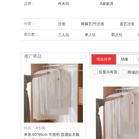
品牌：
作木坊
A家家具
分类：
沙发
椅藤艺/竹沙发
皮艺沙发
座位数：
三人位
单人位
双人位
推广商品
综合排序
销量
仅显示有货
商城自
特价：
￥6.90
米茗 60*90cm 半透明-普通款衣服