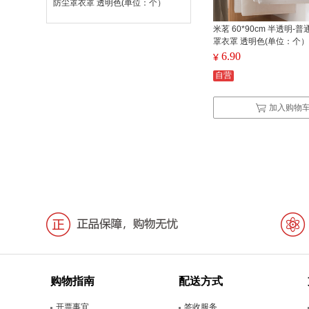
防尘罩衣罩 透明色(单位：个）
米茗 60*90cm 半透明-
罩衣罩 透明色(单位：个）
6.90
¥
自营
加入购物
购物指南
配送方式
开票事宜
签收服务