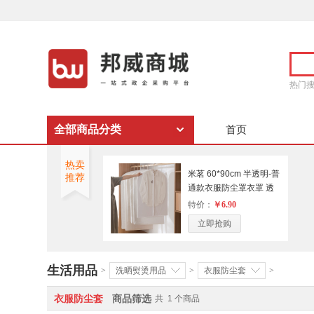
热门
全部商品分类
首页
热卖
米茗 60*90cm 半透明-普
推荐
通款衣服防尘罩衣罩 透
明色(单位：个）
特价：
￥6.90
立即抢购
生活用品
>
洗晒熨烫用品
>
衣服防尘套
>
衣服防尘套
商品筛选
共
1
个商品