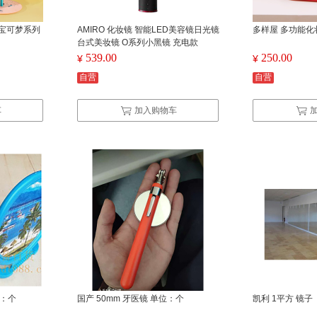
镜 宝可梦系列
AMIRO 化妆镜 智能LED美容镜日光镜
多样屋 多功能化
台式美妆镜 O系列小黑镜 充电款
539.00
250.00
¥
¥
自营
自营
车
加入购物车
位：个
国产 50mm 牙医镜 单位：个
凯利 1平方 镜