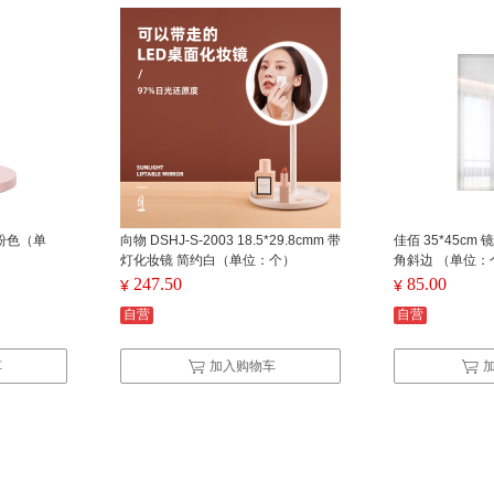
 粉色（单
向物 DSHJ-S-2003 18.5*29.8cmm 带
佳佰 35*45cm
灯化妆镜 简约白（单位：个）
角斜边 （单位：
247.50
85.00
¥
¥
自营
自营
车
加入购物车