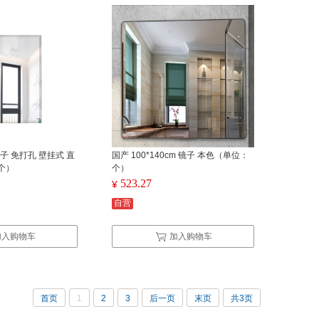
 镜子 免打孔 壁挂式 直
国产 100*140cm 镜子 本色（单位：
个）
个）
523.27
¥
自营
加入购物车
加入购物车
首页
1
2
3
后一页
末页
共3页