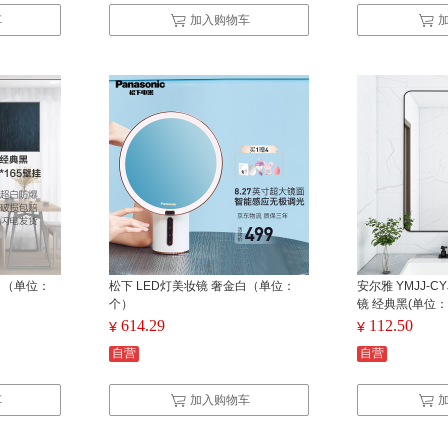
车
加入购物车
色 （单位：
松下 LED灯美妆镜 奢金白（单位：
安尔雅 YMJJ-CYJ
个）
镜 经典黑(单位：
614.29
112.50
¥
¥
自营
自营
车
加入购物车