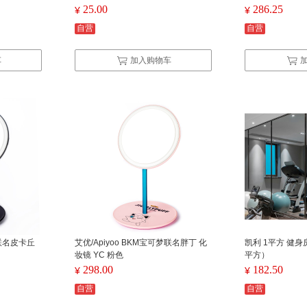
25.00
286.25
¥
¥
自营
自营
车
加入购物车
梦联名皮卡丘
艾优/Apiyoo BKM宝可梦联名胖丁 化
凯利 1平方 健身
妆镜 YC 粉色
平方）
298.00
182.50
¥
¥
自营
自营