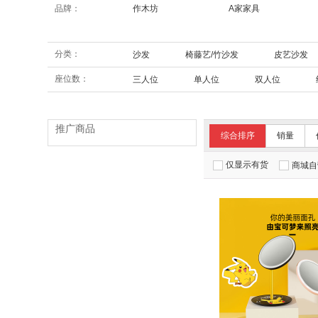
品牌：
作木坊
A家家具
分类：
沙发
椅藤艺/竹沙发
皮艺沙发
座位数：
三人位
单人位
双人位
推广商品
综合排序
销量
仅显示有货
商城自