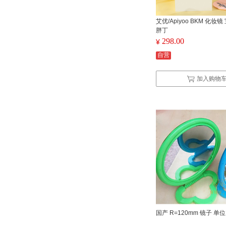
艾优/Apiyoo BKM 化妆
胖丁
298.00
¥
自营
加入购物
国产 R=120mm 镜子 单