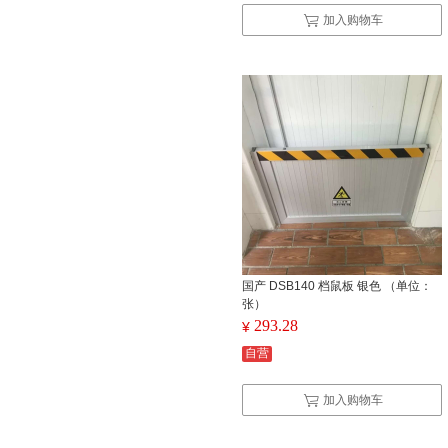
加入购物车
国产 DSB140 档鼠板 银色 （单位：
张）
293.28
¥
自营
加入购物车