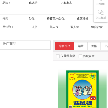
品牌：
作木坊
A家家具
索菲亚
分类：
沙发
椅藤艺/竹沙发
皮艺沙发
功能
座位数：
三人位
单人位
双人位
组合沙发
推广商品
综合排序
销量
价格
上
仅显示有货
商城自营