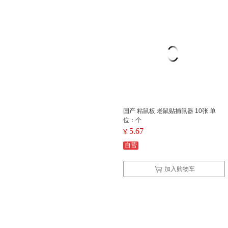
国产 粘鼠板 老鼠贴捕鼠器 10张 单
位：个
5.67
¥
自营
加入购物车