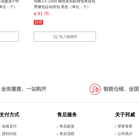
 运动健身户外
传枫 CF-2004 胸包休闲斜挎包单肩包
单位：个）
男腰包运动挎包 黑色（单位：个）
91.76
¥
自营
车
加入购物车
支付方式
售后服务
关于邦威
在线支付
售后政策
荣誉资质
货到付款
售后流程
公司简介