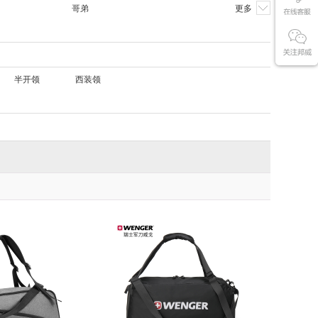
哥弟
更多
半开领
西装领