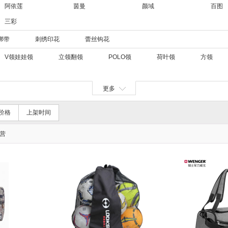
阿依莲
茵曼
颜域
百图
三彩
绑带
刺绣印花
蕾丝钩花
V领娃娃领
立领翻领
POLO领
荷叶领
方领
更多
价格
上架时间
营