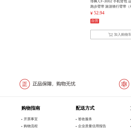
传枫 CF-3002 手机臂包
跑步臂带 旅游骑行臂带（
52.94
¥
自营
加入购物
购物指南
配送方式
开票事宜
签收服务
购物流程
企业质量信用报告