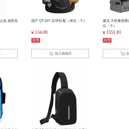
型登山包 迷彩色
国产 QT-297 足球包 配（单位：个）
威戈 大容量便携运
位：个）
134.00
1551.81
¥
¥
自营
自营
车
加入购物车