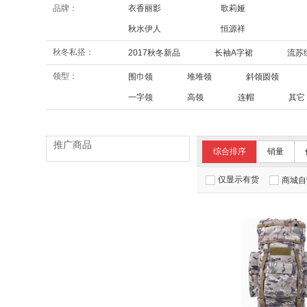
品牌：
衣香丽影
歌莉娅
秋水伊人
恒源祥
秋冬私搭：
2017秋冬新品
长袖A字裙
流苏
领型：
围巾领
堆堆领
斜领圆领
一字领
高领
连帽
其它
推广商品
综合排序
销量
仅显示有货
商城自