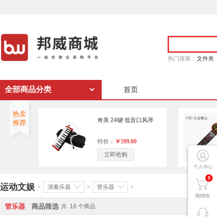
热门搜索：
文件夹
全部商品分类
首页
热卖
奇美 24键 低音口风琴
推荐
特价：
￥599.00
立即抢购
0
运动文娱
>
演奏乐器
>
管乐器
>
管乐器
商品筛选
共
16
个商品