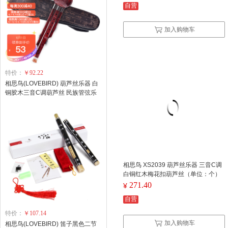
自营
加入购物车
特价：
￥92.22
相思鸟(LOVEBIRD) 葫芦丝乐器 白
铜胶木三音C调葫芦丝 民族管弦乐
器初学 XS1004（单位：个）
相思鸟 XS2039 葫芦丝乐器 三音C调
白铜红木梅花扣葫芦丝（单位：个）
271.40
¥
自营
特价：
￥107.14
加入购物车
相思鸟(LOVEBIRD) 笛子黑色二节