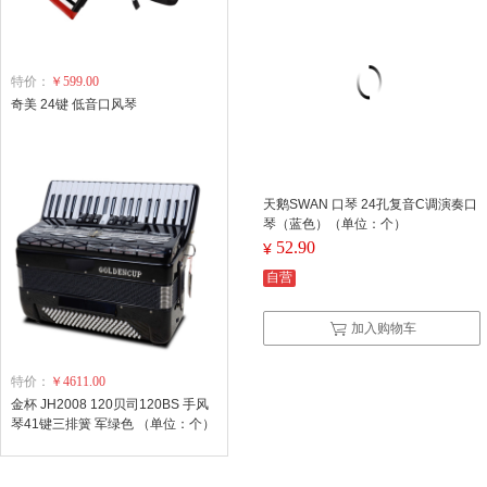
特价：
￥599.00
奇美 24键 低音口风琴
天鹅SWAN 口琴 24孔复音C调演奏口
琴（蓝色）（单位：个）
52.90
¥
自营
加入购物车
特价：
￥4611.00
金杯 JH2008 120贝司120BS 手风
琴41键三排簧 军绿色 （单位：个）