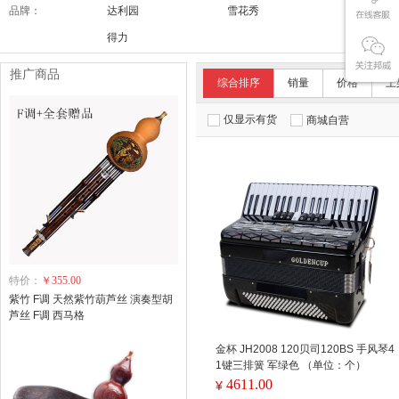
品牌：
达利园
雪花秀
舒适达/SE
得力
推广商品
综合排序
销量
价格
上
仅显示有货
商城自营
特价：
￥355.00
紫竹 F调 天然紫竹葫芦丝 演奏型胡
芦丝 F调 西马格
金杯 JH2008 120贝司120BS 手风琴4
1键三排簧 军绿色 （单位：个）
4611.00
¥