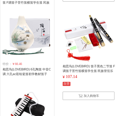
笛 F调笛子苦竹笛横笛学生笛 民族
管弦乐器初学 XS1003（单位：
个）
特价：
￥66.46
相思鸟(LOVEBIRD) 笛子黑色二节笛 F
相思鸟(LOVEBIRD) 6孔陶笛 中音C
调笛子苦竹笛横笛学生笛 民族管弦乐
调 六孔ac彩绘瓷笛初学教材笛子
器初学 XS1003（单位：个）
107.14
¥
XS1028 渔翁（单位：个）
自营
加入购物车