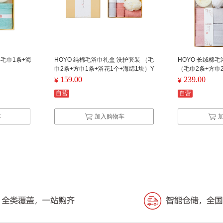
（毛巾1条+海
HOYO 纯棉毛浴巾礼盒 洗护套装 （毛
HOYO 长绒棉
巾2条+方巾1条+浴花1个+海绵1块）Y
（毛巾2条+方巾
C 5件套
块+沐浴刷1个）Y
159.00
239.00
¥
¥
自营
自营
车
加入购物车