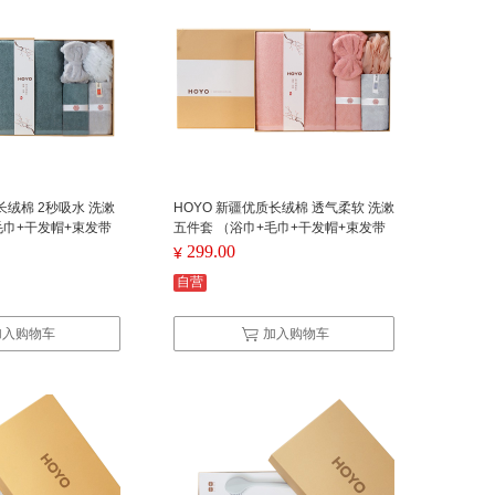
长绒棉 2秒吸水 洗漱
HOYO 新疆优质长绒棉 透气柔软 洗漱
毛巾+干发帽+束发带
五件套 （浴巾+毛巾+干发帽+束发带
蓝灰系列
+浴花）YC 粉灰系列
299.00
¥
自营
加入购物车
加入购物车