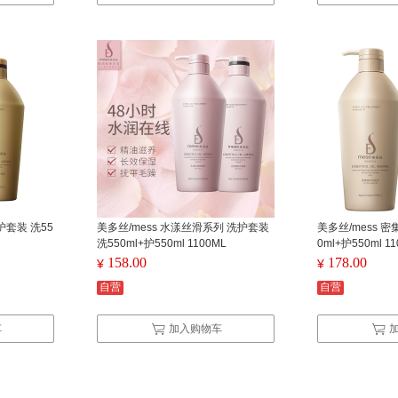
护套装 洗55
美多丝/mess 水漾丝滑系列 洗护套装
美多丝/mess 密
洗550ml+护550ml 1100ML
0ml+护550ml 1
158.00
178.00
¥
¥
自营
自营
车
加入购物车