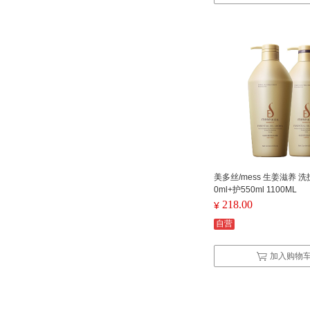
美多丝/mess 生姜滋养 洗
0ml+护550ml 1100ML
218.00
¥
自营
加入购物