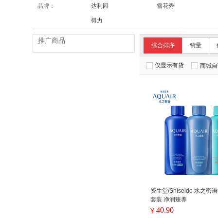
品牌：
达利园
雪花秀
得力
推广商品
综合排序
销量
仅显示有货
商城自
资生堂/Shiseido 水之
套装 净润臻养
40.90
¥