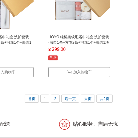
毛浴巾礼盒 洗护套装
HOYO 纯棉柔软毛浴巾礼盒 洗护套装
2条+浴花1个+海绵1
(浴巾1条+方巾2条+浴花1个+海绵1块
C 7件套
+沐浴刷1个)YC 6件套
299.00
¥
自营
加入购物车
加入购物车
首页
1
2
后一页
末页
共2页