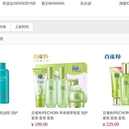
舒适达/SENSODYNE
霸王/BAWANG
高夫/gf
滴露/De
价格
上架时间
营
密语控油型 洗护
百雀羚/PECHOIN 草本精萃惊喜 洗护
百雀羚/PECHO
套装 套装 套装
套装 套装 套装
189.00
229.00
¥
¥