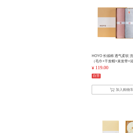
HOYO 长绒棉 透气柔软 
（毛巾+干发帽+束发带+浴
灰系列
119.00
¥
自营
加入购物