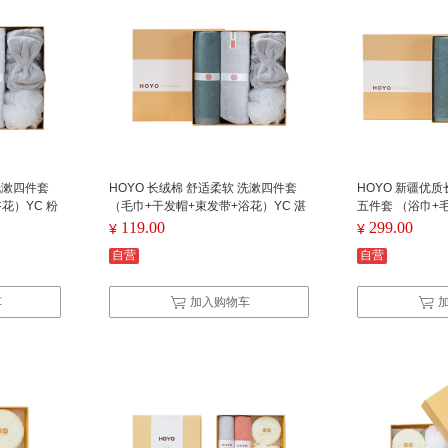
洗漱四件套
HOYO 长绒棉 舒适柔软 洗漱四件套
HOYO 新疆优质
花）YC 粉
（毛巾+干发帽+束发带+浴花）YC 湛
五件套 （浴巾+
蓝灰系列
+浴花）YC 湛
119.00
299.00
¥
¥
自营
自营
车
加入购物车